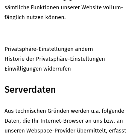
sämt­liche Funk­tionen unserer Website voll­um­
fänglich nutzen können.
Pri­vat­sphäre-Ein­stel­lungen ändern
His­torie der Pri­vat­sphäre-Ein­stel­lungen
Ein­wil­li­gungen wider­rufen
Ser­ver­daten
Aus tech­ni­schen Gründen werden u.a. fol­gende
Daten, die Ihr Internet-Browser an uns bzw. an
unseren Web­space-Pro­vider über­mittelt, erfasst