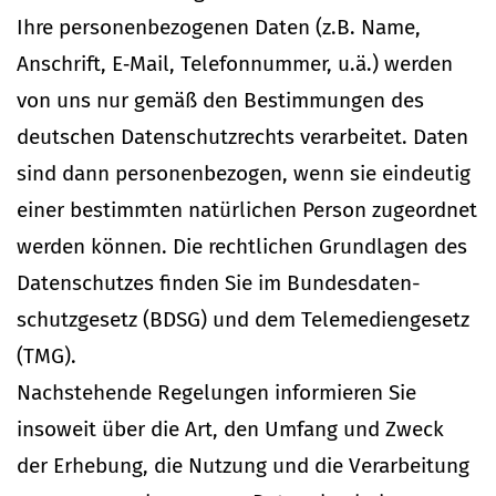
Ihre per­so­nen­be­zo­genen Daten (z.B. Name,
Anschrift, E‑Mail, Tele­fon­nummer, u.ä.) werden
von uns nur gemäß den Bestim­mungen des
deut­schen Daten­schutz­rechts ver­ar­beitet. Daten
sind dann per­so­nen­be­zogen, wenn sie ein­deutig
einer bestimmten natür­lichen Person zuge­ordnet
werden können. Die recht­lichen Grund­lagen des
Daten­schutzes finden Sie im Bun­des­da­ten­
schutz­gesetz (BDSG) und dem Tele­me­di­en­gesetz
(TMG).
Nach­ste­hende Rege­lungen infor­mieren Sie
insoweit über die Art, den Umfang und Zweck
der Erhebung, die Nutzung und die Ver­ar­beitung