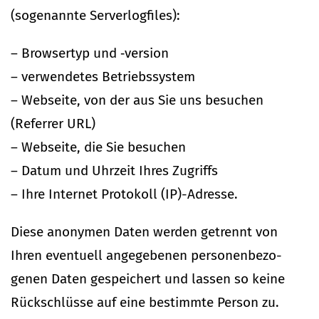
(soge­nannte Ser­ver­log­files):
– Brow­sertyp und ‑version
– ver­wen­detes Betriebs­system
– Web­seite, von der aus Sie uns besuchen
(Referrer URL)
– Web­seite, die Sie besuchen
– Datum und Uhrzeit Ihres Zugriffs
– Ihre Internet Pro­tokoll (IP)-Adresse.
Diese anonymen Daten werden getrennt von
Ihren even­tuell ange­ge­benen per­so­nen­be­zo­
genen Daten gespei­chert und lassen so keine
Rück­schlüsse auf eine bestimmte Person zu.