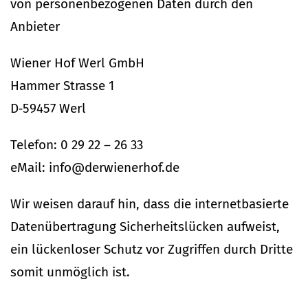
von per­so­nen­be­zo­genen Daten durch den
Anbieter
Wiener Hof Werl GmbH
Hammer Strasse 1
D‑59457 Werl
Telefon: 0 29 22 – 26 33
eMail:
info@derwienerhof.de
Wir weisen darauf hin, dass die inter­net­ba­sierte
Daten­über­tragung Sicher­heits­lücken auf­weist,
ein lücken­loser Schutz vor Zugriffen durch Dritte
somit unmöglich ist.